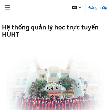
Chuyển tới nội dung chính
Đăng nhập
Bảng điều khiển cạnh
Hệ thống quản lý học trực tuyến
HUHT